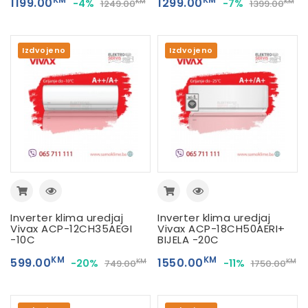
1199.00
1299.00
-4%
-7%
KM
KM
1249.00
1399.00
Izdvojeno
Izdvojeno
Inverter klima uredjaj
Inverter klima uredjaj
Vivax ACP-12CH35AEGI
Vivax ACP-18CH50AERI+
-10C
BIJELA -20C
KM
KM
599.00
1550.00
-20%
-11%
KM
KM
749.00
1750.00