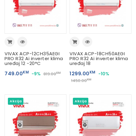
VIVAX ACP-12CH35AEGI
VIVAX ACP-18CH50AEGI
PRO R32 Ai inverter klima
PRO R32 Ai inverter klima
uređaj 12 -20°C
uređaj 18
KM
KM
749.00
1299.00
-9%
-10%
KM
819.00
KM
1450.00
Akcija
Akcija