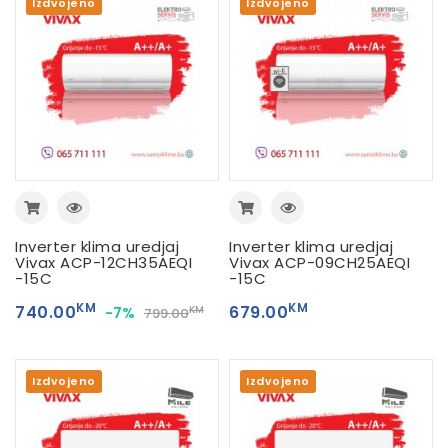
Izdvojeno
Izdvojeno
Inverter klima uredjaj
Inverter klima uredjaj
Vivax ACP-12CH35AEQI
Vivax ACP-09CH25AEQI
-15C
-15C
KM
KM
740.00
679.00
-7%
KM
799.00
Izdvojeno
Izdvojeno