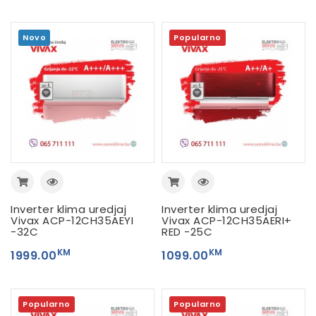
Novo
Popularno
Inverter klima uredjaj
Inverter klima uredjaj
Vivax ACP-12CH35AEYI
Vivax ACP-12CH35AERI+
-32C
RED -25C
KM
KM
1999.00
1099.00
Popularno
Popularno