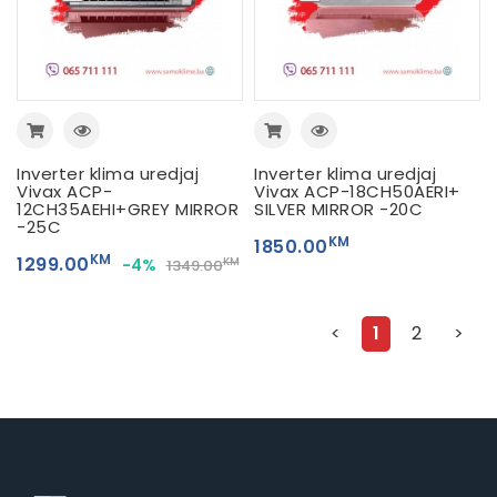
Inverter klima uredjaj
Inverter klima uredjaj
Vivax ACP-
Vivax ACP-18CH50AERI+
12CH35AEHI+GREY MIRROR
SILVER MIRROR -20C
-25C
KM
1850.00
KM
1299.00
-4%
KM
1349.00
<
1
2
>