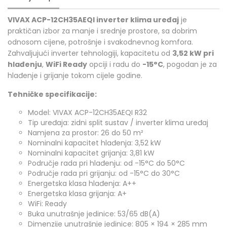
VIVAX ACP-12CH35AEQI inverter klima uređaj
je
praktičan izbor za manje i srednje prostore, sa dobrim
odnosom cijene, potrošnje i svakodnevnog komfora.
Zahvaljujući inverter tehnologiji, kapacitetu od
3,52 kW pri
hlađenju
,
WiFi Ready
opciji i radu do
-15°C
, pogodan je za
hlađenje i grijanje tokom cijele godine.
Tehničke specifikacije:
Model: VIVAX ACP-12CH35AEQI R32
Tip uređaja: zidni split sustav / inverter klima uređaj
Namjena za prostor: 26 do 50 m²
Nominalni kapacitet hlađenja: 3,52 kW
Nominalni kapacitet grijanja: 3,81 kW
Područje rada pri hlađenju: od -15°C do 50°C
Područje rada pri grijanju: od -15°C do 30°C
Energetska klasa hlađenja: A++
Energetska klasa grijanja: A+
WiFi: Ready
Buka unutrašnje jedinice: 53/65 dB(A)
Dimenzije unutrašnje jedinice: 805 × 194 × 285 mm