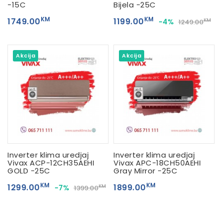
-15C
Bijela -25C
KM
KM
1749.00
1199.00
-4%
KM
1249.00
Akcija
Akcija
Inverter klima uredjaj
Inverter klima uredjaj
Vivax ACP-12CH35AEHI
Vivax APC-18CH50AEHI
GOLD -25C
Gray Mirror -25C
KM
KM
1299.00
1899.00
-7%
KM
1399.00