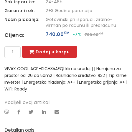
Rok isporuke:
24-48h
Garantni rok:
2+3 Godine garancije
Način plaćanja:
Gotovinski pri isporuci, žiralno-
virman po računu ili predračunu
KM
740.00
Cijena:
-7%
KM
799.00
Dodaj u korpu
VIVAX COOL ACP-12CH35AEQI klima uređaj | | Namjena za
prostor od: 26 do 50m2 | Rashladno sredstvo: R32 | Tip klime:
Inverter | Energetska hlađenja: A++ | Energetska grijanja: A+ |
WiFi: Ready
Podijeli ovaj artikal
Detaljan opis