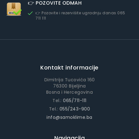
👉 POZOVITE ODMAH
👉 Pozovite i rezervišite ugradnju danas 065
711 111
Kontakt informacije
Dimitrija Tucovića 160
76300 Bijeljina
Bosna i Hercegovina
Tel.:
065/711-111
Tel.:
055/243-900
info@samoklime.ba
Navigacija