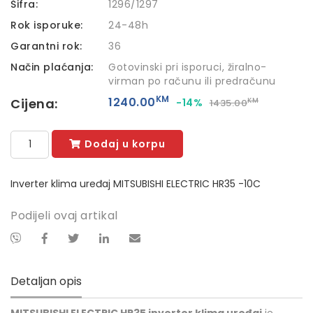
Šifra:
1296/1297
Rok isporuke:
24-48h
Garantni rok:
36
Način plaćanja:
Gotovinski pri isporuci, žiralno-
virman po računu ili predračunu
KM
1240.00
Cijena:
-14%
KM
1435.00
Dodaj u korpu
Inverter klima uređaj MITSUBISHI ELECTRIC HR35 -10C
Podijeli ovaj artikal
Detaljan opis
MITSUBISHI ELECTRIC HR35 inverter klima uređaj
je