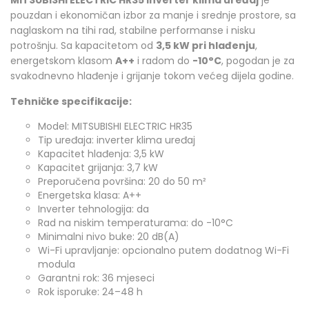
pouzdan i ekonomičan izbor za manje i srednje prostore, sa
naglaskom na tihi rad, stabilne performanse i nisku
potrošnju. Sa kapacitetom od
3,5 kW pri hlađenju
,
energetskom klasom
A++
i radom do
-10°C
, pogodan je za
svakodnevno hlađenje i grijanje tokom većeg dijela godine.
Tehničke specifikacije:
Model: MITSUBISHI ELECTRIC HR35
Tip uređaja: inverter klima uređaj
Kapacitet hlađenja: 3,5 kW
Kapacitet grijanja: 3,7 kW
Preporučena površina: 20 do 50 m²
Energetska klasa: A++
Inverter tehnologija: da
Rad na niskim temperaturama: do -10°C
Minimalni nivo buke: 20 dB(A)
Wi-Fi upravljanje: opcionalno putem dodatnog Wi-Fi
modula
Garantni rok: 36 mjeseci
Rok isporuke: 24–48 h