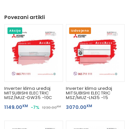
Povezani artikli
Akcija
Izdvojeno
Inverter klima uređaj
Inverter klima uređaj
MITSUBISHI ELECTRIC
MITSUBISHI ELECTRIC
MSZ/MUZ-DW35 -10C
MSZ/MUZ-LN35 -15
KM
KM
1149.00
3070.00
-7%
KM
1230.00