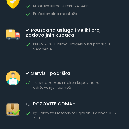
Montaža klima u roku 24–48h
Profesionalna montaža
✔ Pouzdana usluga i veliki broj
zadovoljnih kupaca
Preko 5000+ klima urađenih na području
Semberije
✔ Servis i podrška
Tu smo za Vas i nakon kupovine za
održavanje i pomoć
👉 POZOVITE ODMAH
👉 Pozovite i rezervišite ugradnju danas 065
711 111