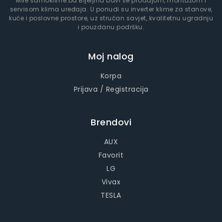
Mile samoklime.ba Bijeljina bavi se prodajom, montažom i
servisom klima uređaja. U ponudi su inverter klime za stanove,
kuće i poslovne prostore, uz stručan savjet, kvalitetnu ugradnju
i pouzdanu podršku.
Moj nalog
Korpa
Prijava / Registracija
Brendovi
AUX
Favorit
LG
Vivax
TESLA