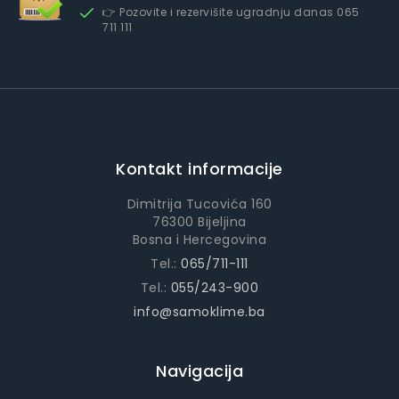
👉 Pozovite i rezervišite ugradnju danas 065
711 111
Kontakt informacije
Dimitrija Tucovića 160
76300 Bijeljina
Bosna i Hercegovina
Tel.:
065/711-111
Tel.:
055/243-900
info@samoklime.ba
Navigacija