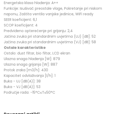
Energetska klasa hlađenja: A++
Funkcije: Isušivač preostale vlage, Pokretanje pri niskom
naponu, Zaštita ventila vanjske jedinice, WiFi ready
SEER koeficijent: 6,1
SCOP koeficijent: 4
Predviđeno opterećenje pri grijanju: 2,4
Jačina zvuka pri standardnim uvjetima (UJ) [dB]: 52
Jačina zvuka pri standardnim uvjetima (VJ) [dB]: 58
Ostale karakteristike
Ostalo: dust filtar, bio filtar, LCD ekran
Ulazna snaga hlađenja [W]: 879
Ulazna snaga grijanja [W]: 887
Protok zraka [m3/h]: 430
Kapacitet odvlaživanja [l/h]: 1
Buka - UJ [dB(A)]: 38
Buka - VJ [dB(A)]: 53
Područje rada: -15°C≤T≤50°C