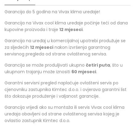
Garancija do 5 godina na Vivax klima uređaje!
Garancija na Vivax cool klima uređaje počinje teći od dana
kupovine proizvoda i traje
12 mjeseci
.
Garancija na uređaj u komercijalnoj upotrebi produžuje se
za sljedećih
12 mjeseci
nakon izvršenja garantnog
servisnog pregleda od strane ovlaštenog servisa.
Garancija se može produljivati ukupno
četiri puta
, što u
ukupnom trajanju može iznositi
60 mjeseci
.
Garantni servisni pregled naplaćuje ovlašteni servis po
cjenovniku zastupnika Kimtec d.o.o. i ovjerava garantni list
što dokazuje produženje i valjanost garancije.
Garancija vrijedi ako su montaža ili servis Vivax cool klima
uređaja obavljeni od strane ovlaštenog servisa kojeg je
ovlastio zastupnik Kimtec d.o.o.