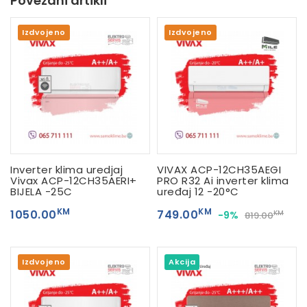
Povezani artikli
Izdvojeno
Izdvojeno
Inverter klima uredjaj
VIVAX ACP-12CH35AEGI
Vivax ACP-12CH35AERI+
PRO R32 Ai inverter klima
BIJELA -25C
uređaj 12 -20°C
KM
KM
1050.00
749.00
-9%
KM
819.00
Izdvojeno
Akcija