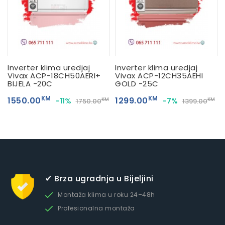
Inverter klima uredjaj
Inverter klima uredjaj
Vivax ACP-18CH50AERI+
Vivax ACP-12CH35AEHI
BIJELA -20C
GOLD -25C
KM
KM
1550.00
1299.00
-11%
-7%
KM
KM
1750.00
1399.00
✔ Brza ugradnja u Bijeljini
Montaža klima u roku 24–48h
Profesionalna montaža