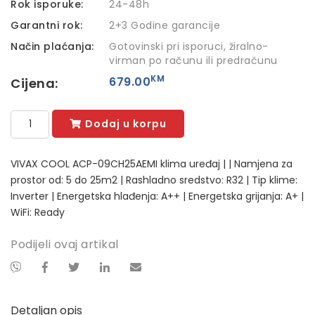
Rok isporuke:
24-48h
Garantni rok:
2+3 Godine garancije
Način plaćanja:
Gotovinski pri isporuci, žiralno-
virman po računu ili predračunu
KM
679.00
Cijena:
Dodaj u korpu
VIVAX COOL ACP-09CH25AEMI klima uređaj | | Namjena za
prostor od: 5 do 25m2 | Rashladno sredstvo: R32 | Tip klime:
Inverter | Energetska hlađenja: A++ | Energetska grijanja: A+ |
WiFi: Ready
Podijeli ovaj artikal
Detaljan opis