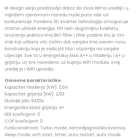
M design serija predstavlja dokaz da Vivax klima uređaji i u
najnižem cjenovnom razredu nude puno više od
konkurencije. Posebna 3D inverter tehnologija omogućuje
znatne uštede energije, tihi rad i dugotrajnu kvalitetu.
Unutarnja jedinica ima BIO filter i filter prašine što je čini
zrak koji udišete vrlo čistim dok vanjska ima sasvim novu
konstrukciju koja je sada još tiša i otpornija na vanjske
utjecaje. Sve to u energetskoj klasi A++ u hlađenju i A+ u
grijanju. Uz sve navedeno, uz kupnju WiFi modula, ovaj
uređaj je i WiFi upravljiv.
Osnovne karakteristike
Kapacitet hlađenja [kW]: 2,64
Kapacitet grijanja [kW]: 2,93
Ekološki plin: R410A
Energetska klasa grijanja: A+
EER koeficijent: 0
COP koeficijent: 0
Funkcionalnosti: Turbo mode, samodijagnostika kvarova,
sleep mode, soft start, timer, auto restart, auto mode