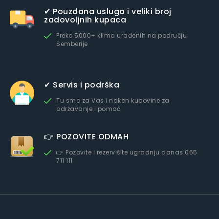
✔ Pouzdana usluga i veliki broj
zadovoljnih kupaca
Preko 5000+ klima urađenih na području
Semberije
✔ Servis i podrška
Tu smo za Vas i nakon kupovine za
održavanje i pomoć
👉 POZOVITE ODMAH
👉 Pozovite i rezervišite ugradnju danas 065
711 111