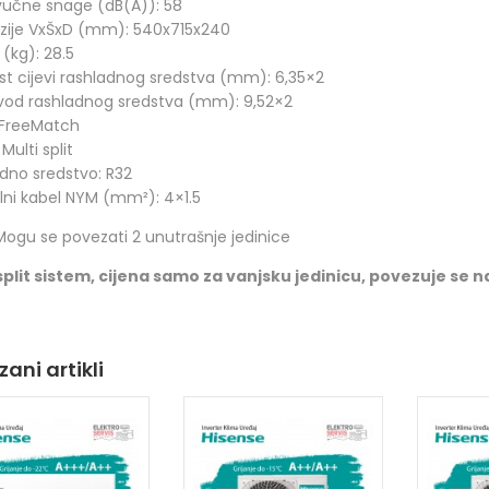
vučne snage (dB(A)): 58
zije VxŠxD (mm): 540x715x240
 (kg): 28.5
t cijevi rashladnog sredstva (mm): 6,35×2
 vod rashladnog sredstva (mm): 9,52×2
: FreeMatch
 Multi split
dno sredstvo: R32
lni kabel NYM (mm²): 4×1.5
Mogu se povezati 2 unutrašnje jedinice
split sistem, cijena samo za vanjsku jedinicu, povezuje se 
ani artikli