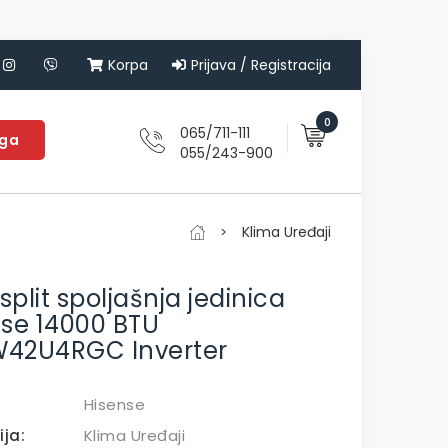
Korpa
Prijava / Registracija
0
065/711-111
aga
055/243-900
Klima Uređaji
 split spoljašnja jedinica
se 14000 BTU
42U4RGC Inverter
Hisense
ija:
Klima Uređaji