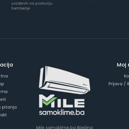
urađenih na području
Semberije
acija
Moj 
etna
Ko
op
Prijava / 
ama
eti
 pitanja
takt
Mile samoklime.ba Bijeljina