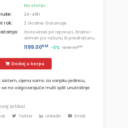
Na stanju
ruke:
24-48h
i rok:
2 Godine Garancije
laćanja:
Gotovinski pri isporuci, žiralno-
virman po računu ili predračunu
KM
:
1199.00
-3%
KM
1240.00
Dodaj u korpu
it sistem, cijena samo za vanjsku jedinicu,
 se na odgovarajuće multi split unutrašnje
ovaj artikal
ok
Twitter
LinkedIn
Email