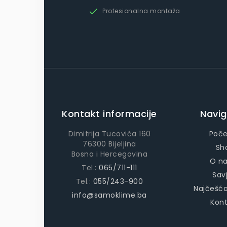
Profesionalna montaža
Kontakt informacije
Navig
Dimitrija Tucovića 160
Poč
76300 Bijeljina
Sh
Bosna i Hercegovina
O n
Tel.:
065/711-111
Savj
Tel.:
055/243-900
Najčešća
info@samoklime.ba
Kon