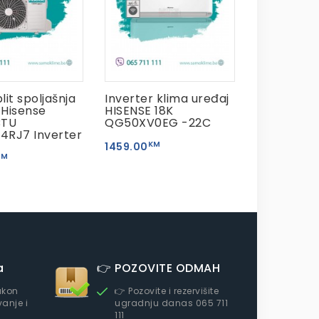
it spoljašnja
Inverter klima uređaj
 Hisense
HISENSE 18K
BTU
QG50XV0EG -22C
4RJ7 Inverter
KM
1459.00
KM
a
👉 POZOVITE ODMAH
akon
👉 Pozovite i rezervišite
anje i
ugradnju danas 065 711
111