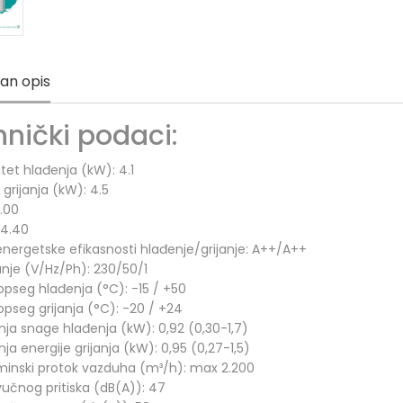
jan opis
nički podaci:
tet hlađenja (kW): 4.1
 grijanja (kW): 4.5
8.00
 4.40
energetske efikasnosti hlađenje/grijanje: A++/A++
nje (V/Hz/Ph): 230/50/1
opseg hlađenja (°C): -15 / +50
opseg grijanja (°C): -20 / +24
nja snage hlađenja (kW): 0,92 (0,30-1,7)
nja energije grijanja (kW): 0,95 (0,27-1,5)
inski protok vazduha (m³/h): max 2.200
vučnog pritiska (dB(A)): 47