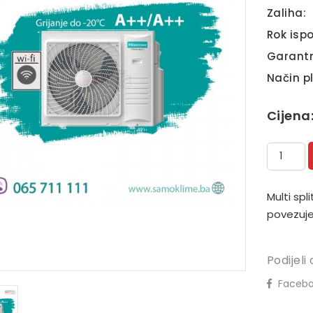
Zaliha:
Rok ispo
Garantn
Način p
Cijena
Multi spl
povezuje
Podijeli 
Facebo