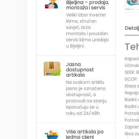
Bijeljina – prodaja,
montaža i servis
Veliki izbor inverter
klima, stručan
savjet, brza
Detal
montaža i pouzdan
servis klima uređaja
Teh
u Bijeljini.
Kapaci
Jasna
Učinak
dostupnost
SEER: 
artikala
SCOP:
Na svakom artiklu
Klasa 
jasno je označena
Napaja
dostupnost, a
Radni 
proizvodi na stanju
Radni 
isporučuju se u
roku od 24/48h
Potroš
Potroš
Zaprem
Više artikala po
Nivo z
jednoj cijeni