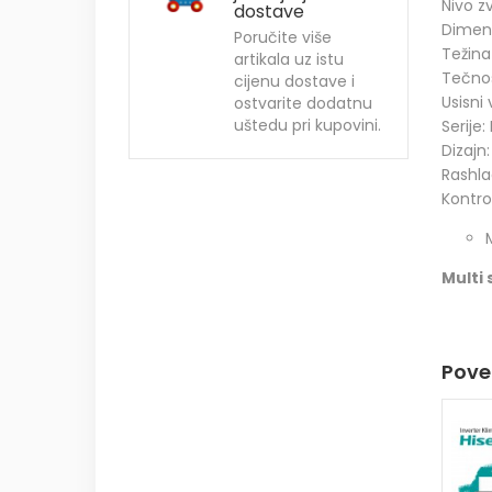
Nivo z
dostave
Dimen
Poručite više
Težina
artikala uz istu
Tečnos
cijenu dostave i
Usisni
ostvarite dodatnu
uštedu pri kupovini.
Serije
Dizajn:
Rashla
Kontro
Multi 
Povez