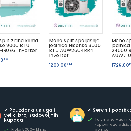
 split zidna klima
Mono split spoljašnja
Mono spl
se 9000 BTU
jedinica Hisense 9000
jedinica
MR0EG Inverter
BTU AUW26U4RR4
24000 
Inverter
AUW71U
KM
00
KM
1209.00
1726.00
✔ Pouzdana usluga i
✔ Servis i podršk
veliki broj zadovoljnih
kupaca
Tu smo za Vas i n
kupovine za održav
Preko 5000+ klima
pomoć