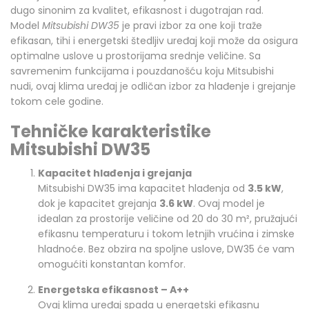
dugo sinonim za kvalitet, efikasnost i dugotrajan rad.
Model
Mitsubishi DW35
je pravi izbor za one koji traže
efikasan, tihi i energetski štedljiv uređaj koji može da osigura
optimalne uslove u prostorijama srednje veličine. Sa
savremenim funkcijama i pouzdanošću koju Mitsubishi
nudi, ovaj klima uređaj je odličan izbor za hlađenje i grejanje
tokom cele godine.
Tehničke karakteristike
Mitsubishi DW35
Kapacitet hlađenja i grejanja
Mitsubishi DW35 ima kapacitet hlađenja od
3.5 kW
,
dok je kapacitet grejanja
3.6 kW
. Ovaj model je
idealan za prostorije veličine od 20 do 30 m², pružajući
efikasnu temperaturu i tokom letnjih vrućina i zimske
hladnoće. Bez obzira na spoljne uslove, DW35 će vam
omogućiti konstantan komfor.
Energetska efikasnost – A++
Ovaj klima uređaj spada u energetski efikasnu