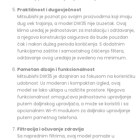
Praktičnost i dugovječnost
Mitsubishi je poznat po svojim proizvodima koji imaju
dug vek trajanja, a model DW35 nije izuzetak. Ovaj
klima uređaj je jednostavan za instalaciju i održavanje,
a njegova konstrukcija osigurava da bude pouzdan
čak i nakon dužeg perioda korišćenja. S dodatnim
funkcijama zaštite i samostalnog čišćenja filtera,
održavanje ovog uređaja je svedeno na minimum.
Pametan dizajn i funkcionalnost
Mitsubishi DW35 je dizajniran sa fokusom na korisničku
udobnost. Uz moderan i kompaktan izgled, ovaj
model se lako uklapa u različite prostore. Njegova
funkcionalnost omogućava jednostavno upravljanje
putem daljinskog upravljača, a može se koristiti i sa
opcionalnim Wi-Fi modulom za daljinsko upravljanje
putem pametnog telefona.
Filtracija i očuvanje zdravlja
Sa naprednim filtrima, ovaj model pomaže u