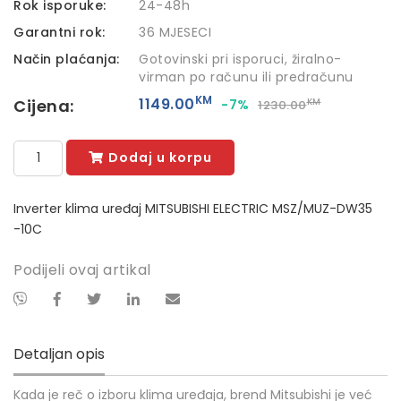
Rok isporuke:
24-48h
Garantni rok:
36 MJESECI
Način plaćanja:
Gotovinski pri isporuci, žiralno-
virman po računu ili predračunu
KM
1149.00
Cijena:
-7%
KM
1230.00
Dodaj u korpu
Inverter klima uređaj MITSUBISHI ELECTRIC MSZ/MUZ-DW35
-10C
Podijeli ovaj artikal
Detaljan opis
Kada je reč o izboru klima uređaja, brend Mitsubishi je već