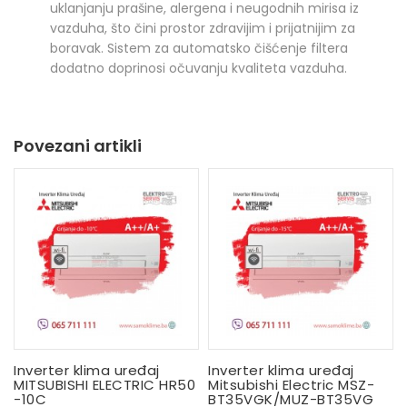
uklanjanju prašine, alergena i neugodnih mirisa iz
vazduha, što čini prostor zdravijim i prijatnijim za
boravak. Sistem za automatsko čišćenje filtera
dodatno doprinosi očuvanju kvaliteta vazduha.
Povezani artikli
Inverter klima uređaj
Inverter klima uređaj
MITSUBISHI ELECTRIC HR50
Mitsubishi Electric MSZ-
-10C
BT35VGK/MUZ-BT35VG