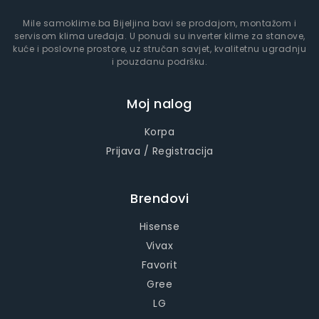
Mile samoklime.ba Bijeljina bavi se prodajom, montažom i
servisom klima uređaja. U ponudi su inverter klime za stanove,
kuće i poslovne prostore, uz stručan savjet, kvalitetnu ugradnju
i pouzdanu podršku.
Moj nalog
Korpa
Prijava / Registracija
Brendovi
Hisense
Vivax
Favorit
Gree
LG