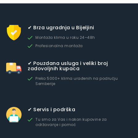
✔ Brza ugradnja u Bijeljini
Montaža klima u roku 24–48h
Profesionalna montaža
✔ Pouzdana usluga i veliki broj
zadovoljnih kupaca
Preko 5000+ klima urađenih na području
Semberije
✔ Servis i podrška
Tu smo za Vas i nakon kupovine za
održavanje i pomoć