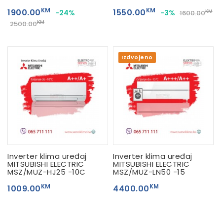
KM
KM
1900.00
1550.00
-24%
-3%
KM
1600.00
KM
2500.00
Izdvojeno
Inverter klima uređaj
Inverter klima uređaj
MITSUBISHI ELECTRIC
MITSUBISHI ELECTRIC
MSZ/MUZ-HJ25 -10C
MSZ/MUZ-LN50 -15
KM
KM
1009.00
4400.00