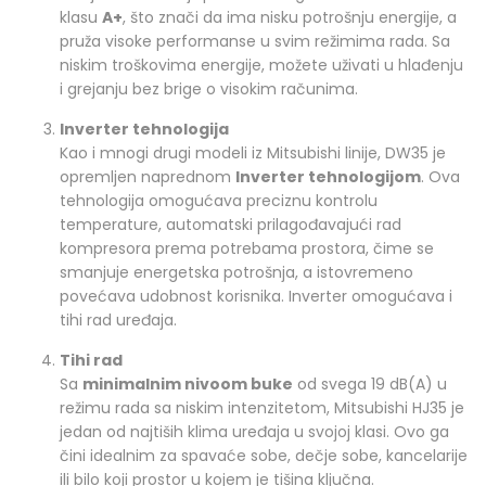
klasu
A+
, što znači da ima nisku potrošnju energije, a
pruža visoke performanse u svim režimima rada. Sa
niskim troškovima energije, možete uživati u hlađenju
i grejanju bez brige o visokim računima.
Inverter tehnologija
Kao i mnogi drugi modeli iz Mitsubishi linije, DW35 je
opremljen naprednom
Inverter tehnologijom
. Ova
tehnologija omogućava preciznu kontrolu
temperature, automatski prilagođavajući rad
kompresora prema potrebama prostora, čime se
smanjuje energetska potrošnja, a istovremeno
povećava udobnost korisnika. Inverter omogućava i
tihi rad uređaja.
Tihi rad
Sa
minimalnim nivoom buke
od svega 19 dB(A) u
režimu rada sa niskim intenzitetom, Mitsubishi HJ35 je
jedan od najtiših klima uređaja u svojoj klasi. Ovo ga
čini idealnim za spavaće sobe, dečje sobe, kancelarije
ili bilo koji prostor u kojem je tišina ključna.