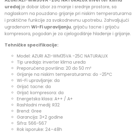
uređaj
je dobar izbor za manje i srednje prostore, sa
naglaskom na pouzdano grijanje pri niskim temperaturama
i praktične funkcije za svakodnevnu upotrebu. Zahvaljujući
ugrađenom
Wi-Fi upravljanju
, grijaču tacne i grijaču
kompresora, pogodan je za cjelogodišnje hlađenje i grijanje.
Tehničke specifikacije:
Model: AZURI AZI-WM35VA -25C NATURALUX
Tip uređaja: inverter klima uređa
Preporučena površina: 20 do 50 m²
Grijanje na niskim temperaturama: do -25°C
Wi-Fi upravljanje: da
Grijač tacne: da
Grijač kompresora: da
Energetska klasa: A++ / A+
Rashladni medij: R32
Brend: Gree
Garancija: 3+2 godine
Šifra: 566-567
Rok isporuke: 24–48h