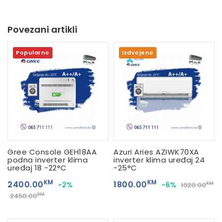
Povezani artikli
Popularno
Izdvojeno
Gree Console GEH18AA
Azuri Aries AZIWK70XA
podna inverter klima
inverter klima uređaj 24
uređaj 18 -22°C
-25°C
KM
KM
2400.00
1800.00
-2%
-6%
KM
1920.00
KM
2450.00