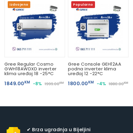
Izdvojeno
Popularno
Gree Regular Cosmo
Gree Console GEH12AA
GWH18AWDXD inverter
podna inverter klima
klima uređaj 18 -25°C
uređaj 12 -22°C
KM
KM
1849.00
1800.00
-8%
-4%
KM
KM
1999.00
1880.00
✔ Brza ugradnja u Bijeljini