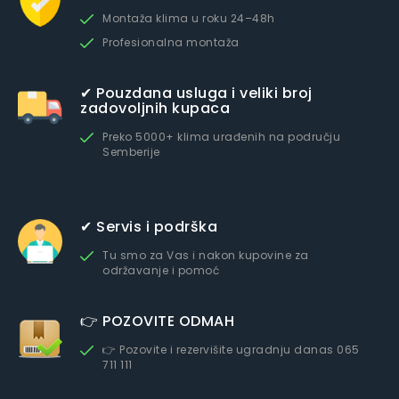
Montaža klima u roku 24–48h
Profesionalna montaža
✔ Pouzdana usluga i veliki broj
zadovoljnih kupaca
Preko 5000+ klima urađenih na području
Semberije
✔ Servis i podrška
Tu smo za Vas i nakon kupovine za
održavanje i pomoć
👉 POZOVITE ODMAH
👉 Pozovite i rezervišite ugradnju danas 065
711 111