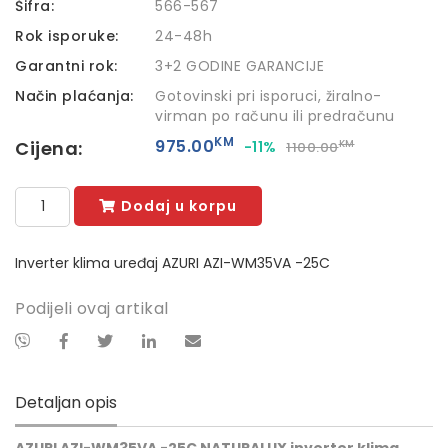
Šifra:
566-567
Rok isporuke:
24-48h
Garantni rok:
3+2 GODINE GARANCIJE
Način plaćanja:
Gotovinski pri isporuci, žiralno-
virman po računu ili predračunu
KM
975.00
Cijena:
-11%
KM
1100.00
Dodaj u korpu
Inverter klima uređaj AZURI AZI-WM35VA -25C
Podijeli ovaj artikal
Detaljan opis
AZURI AZI-WM35VA -25C NATURALUX inverter klima