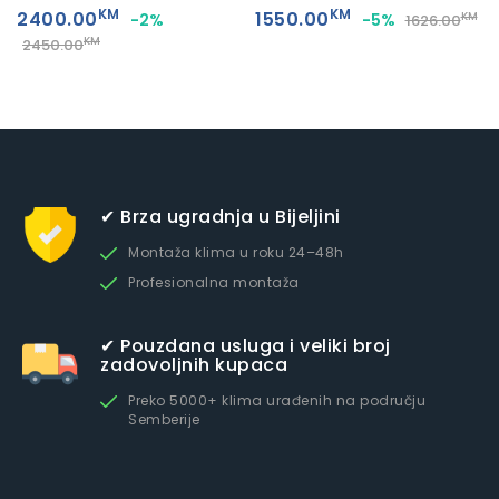
KM
KM
2400.00
1550.00
-2%
-5%
KM
1626.00
KM
2450.00
✔ Brza ugradnja u Bijeljini
Montaža klima u roku 24–48h
Profesionalna montaža
✔ Pouzdana usluga i veliki broj
zadovoljnih kupaca
Preko 5000+ klima urađenih na području
Semberije