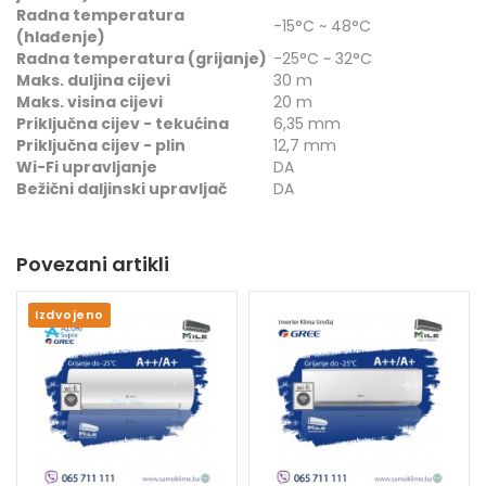
Radna temperatura
-15°C ~ 48°C
(hlađenje)
Radna temperatura (grijanje)
-25°C ~ 32°C
Maks. duljina cijevi
30 m
Maks. visina cijevi
20 m
Priključna cijev - tekućina
6,35 mm
Priključna cijev - plin
12,7 mm
Wi-Fi upravljanje
DA
Bežični daljinski upravljač
DA
Povezani artikli
Izdvojeno