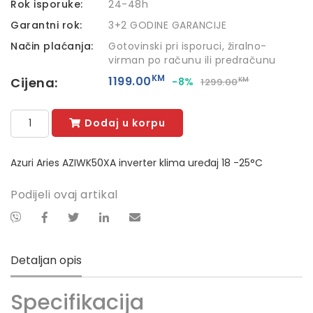
Rok isporuke:
24-48h
Garantni rok:
3+2 GODINE GARANCIJE
Način plaćanja:
Gotovinski pri isporuci, žiralno-
virman po računu ili predračunu
KM
1199.00
Cijena:
-8%
KM
1299.00
Dodaj u korpu
Azuri Aries AZIWK50XA inverter klima uređaj 18 -25°C
Podijeli ovaj artikal
Detaljan opis
Specifikacija