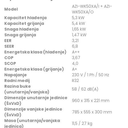
AZI-WK50XA/I + AZI-
Model
WK50XA/O
Kapacitet hlađenja
5,3 kW
Kapacitet grijanja
5,4 kW
Snaga hlađenja
1,65 kW
Snaga grijanja
1,47 kW
EER
3,21
SEER
6,8
Energetska klasa (hlađenje)
A++
COP
3,67
SCOP
4,0
Energetska klasa (grijanje)
A+
Napajanje
230 V / 1 Ph / 50 Hz
Radni medij
R32
Razina buke
58 / 62 dB(A)
(unutarnja/vanjska)
Dimenzije unutarnje jedinice
960 x 315 x 221 mm
(ŠxVxD)
Dimenzije vanjske jedinice
785 x 555 x 300 mm
(ŠxVxD)
Masa (unutarnja/vanjska
11,5 / 27 kg
jedinica)