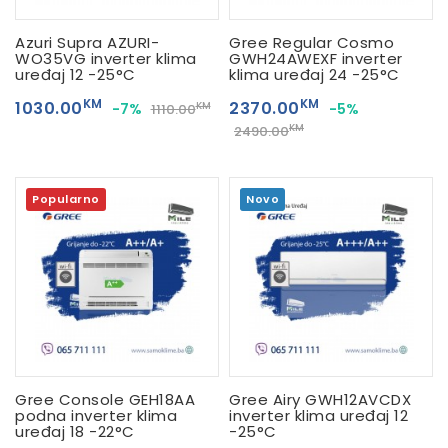
Azuri Supra AZURI-
Gree Regular Cosmo
WO35VG inverter klima
GWH24AWEXF inverter
uređaj 12 -25°C
klima uređaj 24 -25°C
KM
KM
1030.00
2370.00
-7%
-5%
KM
1110.00
KM
2490.00
Popularno
Novo
Gree Console GEH18AA
Gree Airy GWH12AVCDX
podna inverter klima
inverter klima uređaj 12
uređaj 18 -22°C
-25°C