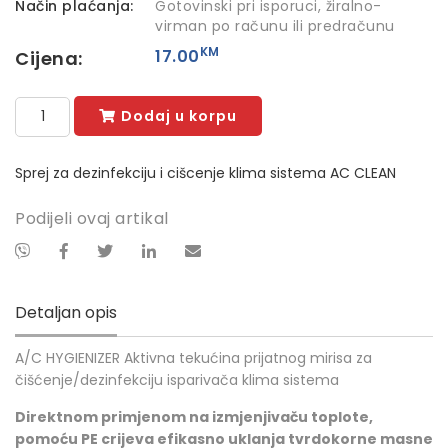
Način plaćanja:
Gotovinski pri isporuci, žiralno-
virman po računu ili predračunu
KM
17.00
Cijena:
Dodaj u korpu
Sprej za dezinfekciju i cišcenje klima sistema AC CLEAN
Podijeli ovaj artikal
Detaljan opis
A/C HYGIENIZER Aktivna tekućina prijatnog mirisa za
čišćenje/dezinfekciju isparivača klima sistema
Direktnom primjenom na izmjenjivaču toplote,
pomoću PE crijeva efikasno uklanja tvrdokorne masne