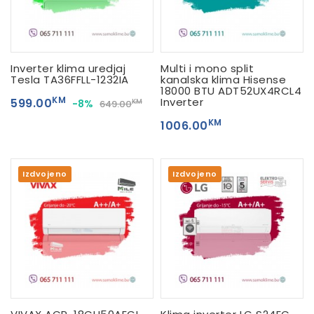
Inverter klima uredjaj
Multi i mono split
Tesla TA36FFLL-1232IA
kanalska klima Hisense
18000 BTU ADT52UX4RCL4
KM
Inverter
599.00
-8%
KM
649.00
KM
1006.00
Izdvojeno
Izdvojeno