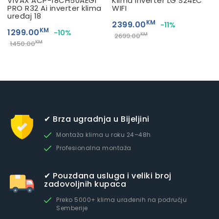
VIVAX ACP-18CH50AEGI
Klima inverter LG S24EC
PRO R32 Ai inverter klima
WIFI
uređaj 18
KM
2399.00
-11%
KM
1299.00
-10%
KM
2699.00
KM
1450.00
✔ Brza ugradnja u Bijeljini
Montaža klima u roku 24–48h
Profesionalna montaža
✔ Pouzdana usluga i veliki broj
zadovoljnih kupaca
Preko 5000+ klima urađenih na području
Semberije