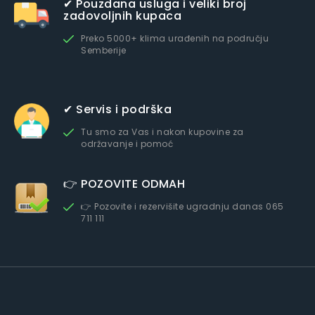
✔ Pouzdana usluga i veliki broj
zadovoljnih kupaca
Preko 5000+ klima urađenih na području
Semberije
✔ Servis i podrška
Tu smo za Vas i nakon kupovine za
održavanje i pomoć
👉 POZOVITE ODMAH
👉 Pozovite i rezervišite ugradnju danas 065
711 111