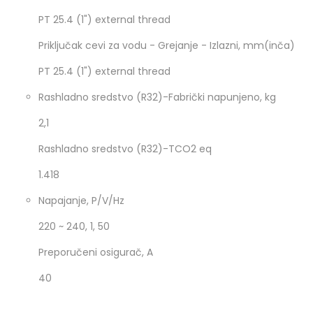
PT 25.4 (1") external thread
Priključak cevi za vodu - Grejanje - Izlazni, mm(inča)
PT 25.4 (1") external thread
Rashladno sredstvo (R32)-Fabrički napunjeno, kg
2,1
Rashladno sredstvo (R32)-TCO2 eq
1.418
Napajanje, P/V/Hz
220 ~ 240, 1, 50
Preporučeni osigurač, A
40