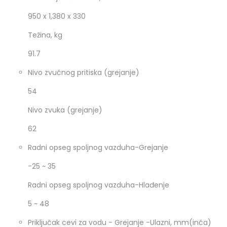
950 x 1,380 x 330
Težina, kg
91.7
Nivo zvučnog pritiska (grejanje)
54
Nivo zvuka (grejanje)
62
Radni opseg spoljnog vazduha-Grejanje
-25 ~ 35
Radni opseg spoljnog vazduha-Hlađenje
5 ~ 48
Priključak cevi za vodu - Grejanje -Ulazni, mm(inča)