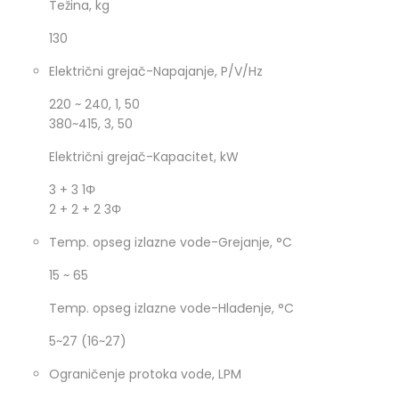
Težina, kg
130
Električni grejač-Napajanje, P/V/Hz
220 ~ 240, 1, 50
380~415, 3, 50
Električni grejač-Kapacitet, kW
3 + 3 1Φ
2 + 2 + 2 3Φ
Temp. opseg izlazne vode-Grejanje, °C
15 ~ 65
Temp. opseg izlazne vode-Hlađenje, °C
5~27 (16~27)
Ograničenje protoka vode, LPM