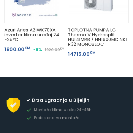
Azuri Aries AZIWK70XA
TOPLOTNA PUMPA LG
inverter klima uređaj 24
Therma V Hydrosplit
-25°C
HU141MRB / HN1600MC.NK1
R32 MONOBLOC
KM
1800.00
-6%
KM
1920.00
KM
14715.00
✔ Brza ugradnja u Bijeljini
Montaža klima u roku 24–48h
Profesionalna montaža