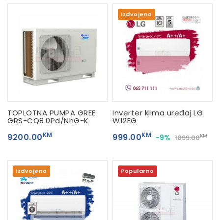
Izdvojeno
TOPLOTNA PUMPA GREE
Inverter klima uređaj LG
GRS-CQ8.0Pd/NhG-K
W12EG
KM
KM
9200.00
999.00
-9%
KM
1099.00
Izdvojeno
Popularno