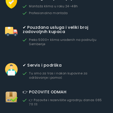
Montaža klima u roku 24–48h
Profesionalna montaža
✔ Pouzdana usluga i veliki broj
zadovoljnih kupaca
Preko 5000+ klima urađenih na području
Semberije
✔ Servis i podrška
Tu smo za Vas i nakon kupovine za
održavanje i pomoć
👉 POZOVITE ODMAH
👉 Pozovite i rezervišite ugradnju danas 065
711 111