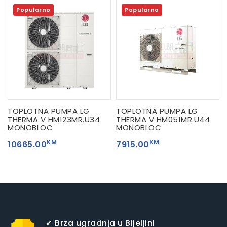
Popularno
Popularno
TOPLOTNA PUMPA LG
TOPLOTNA PUMPA LG
THERMA V HM123MR.U34
THERMA V HM051MR.U44
MONOBLOC
MONOBLOC
KM
KM
10665.00
7915.00
✔ Brza ugradnja u Bijeljini