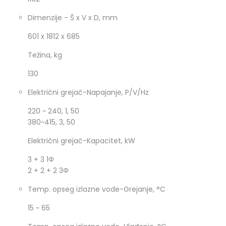
Dimenzije - Š x V x D, mm
601 x 1812 x 685
Težina, kg
130
Električni grejač-Napajanje, P/V/Hz
220 ~ 240, 1, 50
380~415, 3, 50
Električni grejač-Kapacitet, kW
3 + 3 1Φ
2 + 2 + 2 3Φ
Temp. opseg izlazne vode-Grejanje, °C
15 ~ 65