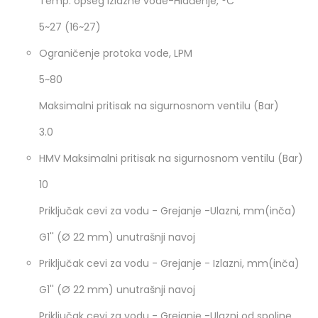
Temp. opseg izlazne vode-Hlađenje, °C
5~27 (16~27)
Ograničenje protoka vode, LPM
5~80
Maksimalni pritisak na sigurnosnom ventilu (Bar)
3.0
HMV Maksimalni pritisak na sigurnosnom ventilu (Bar)
10
Priključak cevi za vodu - Grejanje -Ulazni, mm(inča)
G1'' (Ø 22 mm) unutrašnji navoj
Priključak cevi za vodu - Grejanje - Izlazni, mm(inča)
G1'' (Ø 22 mm) unutrašnji navoj
Priključak cevi za vodu - Grejanje -Ulazni od spoljne