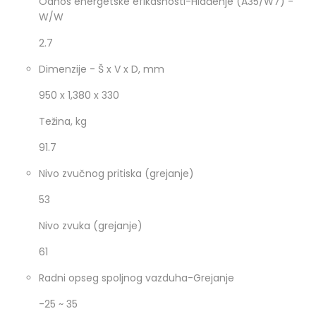
Odnos energetske efikasnosti-Hlađenje (A35/W7) -
W/W
2.7
Dimenzije - Š x V x D, mm
950 x 1,380 x 330
Težina, kg
91.7
Nivo zvučnog pritiska (grejanje)
53
Nivo zvuka (grejanje)
61
Radni opseg spoljnog vazduha-Grejanje
-25 ~ 35