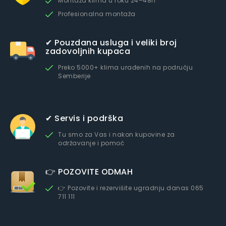
Montaža klima u roku 24–48h
Profesionalna montaža
✔ Pouzdana usluga i veliki broj
zadovoljnih kupaca
Preko 5000+ klima urađenih na području
Semberije
✔ Servis i podrška
Tu smo za Vas i nakon kupovine za
održavanje i pomoć
👉 POZOVITE ODMAH
👉 Pozovite i rezervišite ugradnju danas 065
711 111