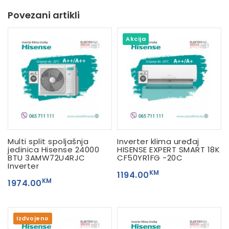
Povezani artikli
Akcija
Multi split spoljašnja
Inverter klima uređaj
jedinica Hisense 24000
HISENSE EXPERT SMART 18K
BTU 3AMW72U4RJC
CF50YR1FG -20C
Inverter
KM
1194.00
KM
1974.00
Izdvojeno