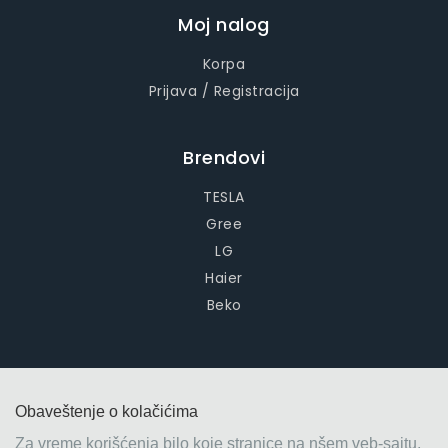
Moj nalog
Korpa
Prijava / Registracija
Brendovi
TESLA
Gree
LG
Haier
Beko
Obaveštenje o kolačićima
© 2026
Klime Bijeljina – Prodaja, ugradnja i servis
Za vreme korišćenja bilo koje stranice na nšem veb-sajtu,