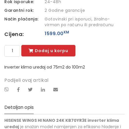
Rok isporuke:
24-48h
Garantni rok:
2 Godine garancije
Način plaćanja:
Gotovinski pri isporuci, žiralno-
virman po računu ili predračunu
KM
1599.00
Cijena:
Dodaj u korpu
Inverter klima uređaj od 75m2 do 100m2
Podijeli ovaj artikal
Detaljan opis
HISENSE WINGS HI NANO 24K KB70YR3E inverter klima
uređaj
je snažan model namijenjen za efikasno hlađenje i