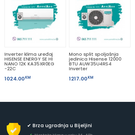
Inverter klima uređaj
Mono split spoljašnja
HISENSE ENERGY SE HI
jedinica Hisense 12000
NANO 12K KA35XR0EG
BTU AUW35U4RS4
-22C
Inverter
KM
KM
1024.00
1217.00
✔ Brza ugradnja u Bijeljini