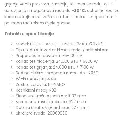
grijanje većih prostora. Zahvaljujući inverter radu, Wi-Fi
upravljanju i mogućnosti rada do
-20°C
, dobar je izbor za
korisnike kojima su važni komfor, stabilna temperatura i
pouzdan rad tokom cijele godine.
Tehničke specifikacije:
Model: HISENSE WINGS HI NANO 24K KB70YR3E
Tip uređaja: inverter klima uređaj / split sistem
Preporučena površina: 75–100 m²
Kapacitet hlađenja: 24.000 BTU / 6500 W
Kapacitet grijanja: 24.000 BTU / 7100 W
Rad na niskim temperaturama: do -20°C
Wi-Fi upravljanje: da
Zaštita zdravlja: HI-NANO
Rashladni medij: R32
Širina unutrašnje jedinice: 1032 mm
Visina unutrašnje jedinice: 327 mm
Dubina unutrašnje jedinice: 227 mm
Šifra proizvoda: 20003830