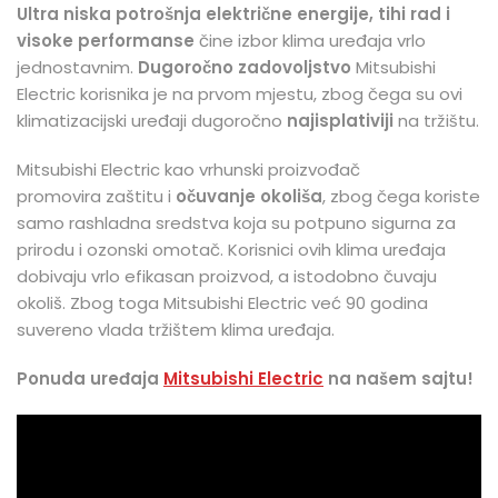
Ultra niska potrošnja
električne energije, tihi rad i
visoke performanse
čine izbor klima uređaja vrlo
jednostavnim.
Dugoročno zadovoljstvo
Mitsubishi
Electric korisnika je na prvom mjestu, zbog čega su ovi
klimatizacijski uređaji dugoročno
najisplativiji
na tržištu.
Mitsubishi Electric kao vrhunski proizvođač
promovira zaštitu i
očuvanje okoliša
, zbog čega koriste
samo rashladna sredstva koja su potpuno sigurna za
prirodu i ozonski omotač. Korisnici ovih klima uređaja
dobivaju vrlo efikasan proizvod, a istodobno čuvaju
okoliš. Zbog toga Mitsubishi Electric već 90 godina
suvereno vlada tržištem klima uređaja.
Ponuda uređaja
Mitsubishi Electric
na našem sajtu!