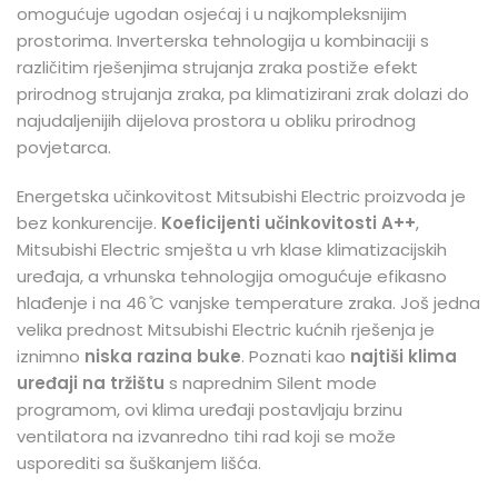
omogućuje ugodan osjećaj i u najkompleksnijim
prostorima. Inverterska tehnologija u kombinaciji s
različitim rješenjima strujanja zraka postiže efekt
prirodnog strujanja zraka, pa klimatizirani zrak dolazi do
najudaljenijih dijelova prostora u obliku prirodnog
povjetarca.
Energetska učinkovitost Mitsubishi Electric proizvoda je
bez konkurencije.
Koeficijenti učinkovitosti
A++
,
Mitsubishi Electric smješta u vrh klase klimatizacijskih
uređaja, a vrhunska tehnologija omogućuje efikasno
hlađenje i na 46 ̊C vanjske temperature zraka. Još jedna
velika prednost Mitsubishi Electric kućnih rješenja je
iznimno
niska
razina buke
. Poznati kao
najtiši klima
uređaji na tržištu
s naprednim Silent mode
programom, ovi klima uređaji postavljaju brzinu
ventilatora na izvanredno tihi rad koji se može
usporediti sa šuškanjem lišća.