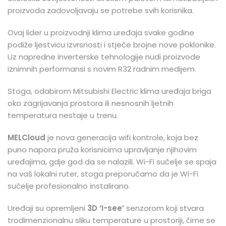
proizvoda zadovoljavaju se potrebe svih korisnika.
Ovaj lider u proizvodnji klima uređaja svake godine
podiže ljestvicu izvrsnosti i stječe brojne nove poklonike.
Uz napredne inverterske tehnologije nudi proizvode
iznimnih performansi s novim R32 radnim medijem.
Stoga, odabirom Mitsubishi Electric klima uređaja briga
oko zagrijavanja prostora ili nesnosnih ljetnih
temperatura nestaje u trenu.
MELCloud
je nova generacija wifi kontrole, koja bez
puno napora pruža korisnicima upravljanje njihovim
uređajima, gdje god da se nalazili. Wi-Fi sučelje se spaja
na vaš lokalni ruter, stoga preporučamo da je Wi-Fi
sučelje profesionalno instalirano.
Uređaji su opremljeni
3D ‘I-see’
senzorom koji stvara
trodimenzionalnu sliku temperature u prostoriji, čime se