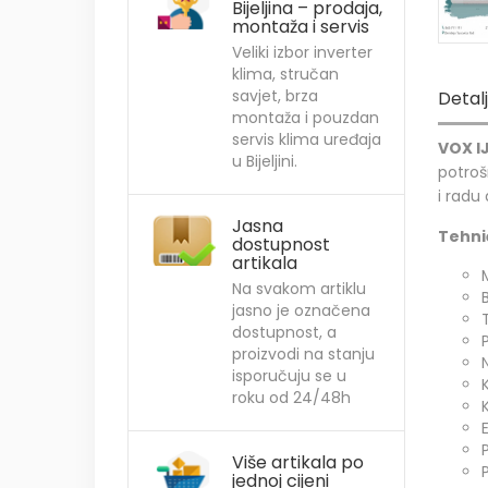
Bijeljina – prodaja,
montaža i servis
Veliki izbor inverter
klima, stručan
savjet, brza
Detal
montaža i pouzdan
servis klima uređaja
VOX I
u Bijeljini.
potroš
i radu
Jasna
Tehnič
dostupnost
artikala
Na svakom artiklu
jasno je označena
dostupnost, a
proizvodi na stanju
isporučuju se u
roku od 24/48h
Više artikala po
jednoj cijeni