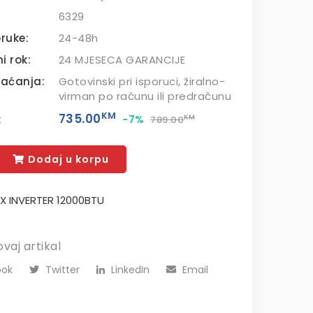
6329
ruke:
24-48h
i rok:
24 MJESECA GARANCIJE
laćanja:
Gotovinski pri isporuci, žiralno-
virman po računu ili predračunu
KM
:
735.00
-7%
KM
789.00
Dodaj u korpu
X INVERTER 12000BTU
ovaj artikal
ok
Twitter
LinkedIn
Email