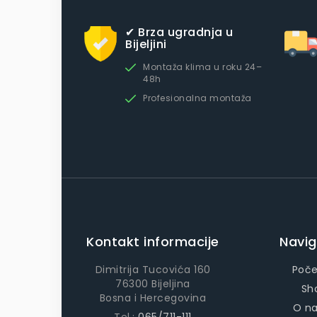
✔ Brza ugradnja u
Bijeljini
Montaža klima u roku 24–
48h
Profesionalna montaža
Kontakt informacije
Navig
Dimitrija Tucovića 160
Poč
76300 Bijeljina
Sh
Bosna i Hercegovina
O n