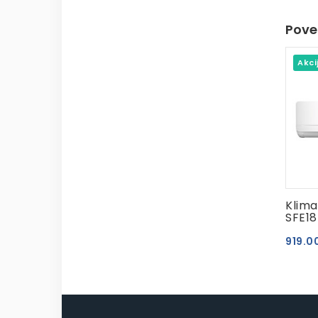
Povez
Akci
Klima
SFE1
919.0