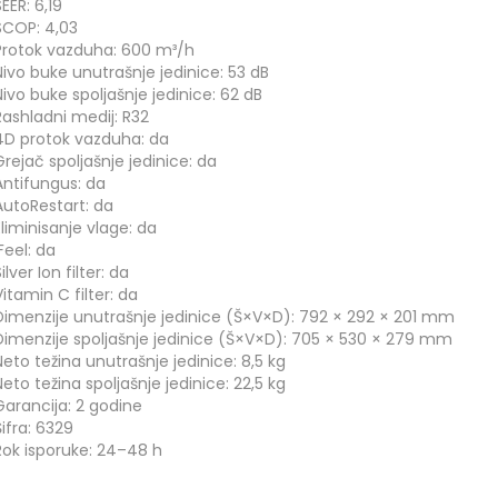
SEER: 6,19
SCOP: 4,03
Protok vazduha: 600 m³/h
Nivo buke unutrašnje jedinice: 53 dB
Nivo buke spoljašnje jedinice: 62 dB
Rashladni medij: R32
4D protok vazduha: da
Grejač spoljašnje jedinice: da
Antifungus: da
AutoRestart: da
Eliminisanje vlage: da
iFeel: da
ilver Ion filter: da
Vitamin C filter: da
Dimenzije unutrašnje jedinice (Š×V×D): 792 × 292 × 201 mm
Dimenzije spoljašnje jedinice (Š×V×D): 705 × 530 × 279 mm
Neto težina unutrašnje jedinice: 8,5 kg
Neto težina spoljašnje jedinice: 22,5 kg
Garancija: 2 godine
Šifra: 6329
Rok isporuke: 24–48 h