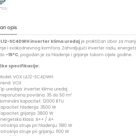
jan opis
JL12-SC4DWH inverter klima uređaj
je praktičan izbor za manj
nje i svakodnevnog komfora. Zahvaljujući inverter radu, energe
 do
-15°C
, pogodan je za hlađenje i grijanje tokom cijele godine.
ke specifikacije:
Model: VOX IJL12-SC4DWH
Brend: VOX
Tip uređaja: inverter klima uređaj
Preporučena površina: 35 do 50 m²
Nominalni kapacitet: 12000 BTU
Kapacitet hlađenja: 3500 W
Kapacitet grijanja: 3800 W
Energetska klasa: A++ / A+
Potrošnja struje pri hlađenju: 1180 W
Potrošnja struje pri grijanju: 1100 W