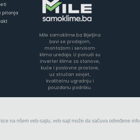
eti
 pitanja
takt
Mile samoklime.ba Bijeljina
bavi se prodajom,
montažom i servisom
klima uređaja. U ponudi su
inverter klime za stanove,
kuće i poslovne prostore,
uz stručan savjet,
kvalitetnu ugradnju i
pouzdanu podršku.
anice na nšem veb-sajtu, veb-sajt može da sačuva određene info
servis klima uređaja | Mile
 & developed by
itsystem