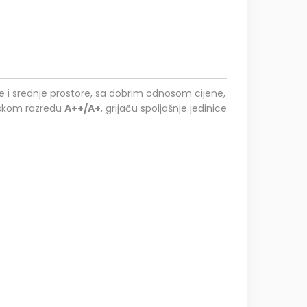
e i srednje prostore, sa dobrim odnosom cijene,
tskom razredu
A++/A+
, grijaču spoljašnje jedinice