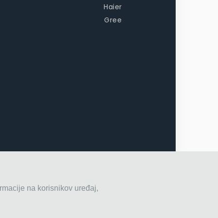
Haier
Gree
rmacije na korisnikov uređaj,