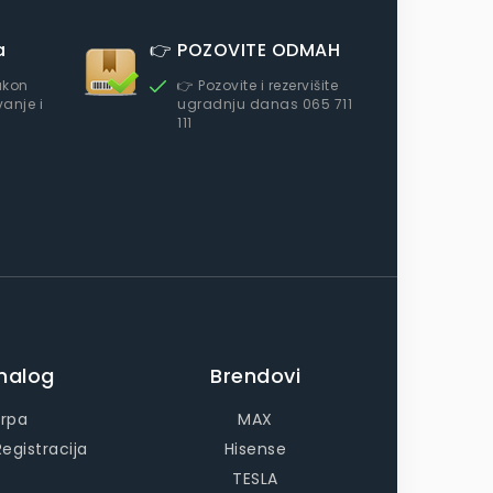
a
👉 POZOVITE ODMAH
akon
👉 Pozovite i rezervišite
anje i
ugradnju danas 065 711
111
nalog
Brendovi
rpa
MAX
Registracija
Hisense
TESLA