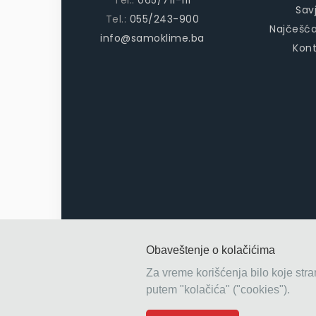
Tel.:
065/711-111
Savj
Tel.:
055/243-900
Najčešća
info@samoklime.ba
Kon
Obaveštenje o kolačićima
Za vreme korišćenja bilo koje str
© 2026
Klime Bijeljina – Prodaja, ugradnja i 
putem "kolačića" ("cookies").
samoklime.ba
. All rights reserved.
|
Hosted