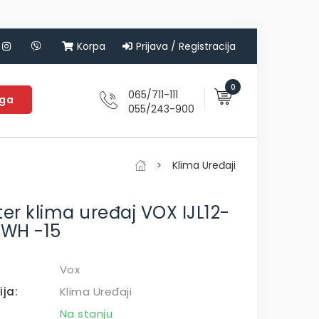
Korpa
Prijava / Registracija
0
065/711-111
aga
055/243-900
Klima Uređaji
ter klima uređaj VOX IJL12-
WH -15
Vox
ija:
Klima Uređaji
Na stanju