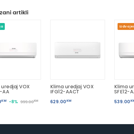
ani artikli
ja
Izdvoje
 uredjaj VOX
Klima uredjaj VOX
Klima u
8-AA
IFG12-AACT
SFE12-A
KM
KM
K
0
-8%
629.00
539.00
KM
999.00