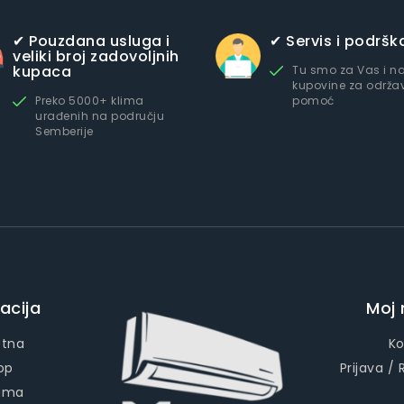
✔ Pouzdana usluga i
✔ Servis i podršk
veliki broj zadovoljnih
kupaca
Tu smo za Vas i n
kupovine za održav
Preko 5000+ klima
pomoć
urađenih na području
Semberije
acija
Moj 
etna
Ko
op
Prijava / 
ama