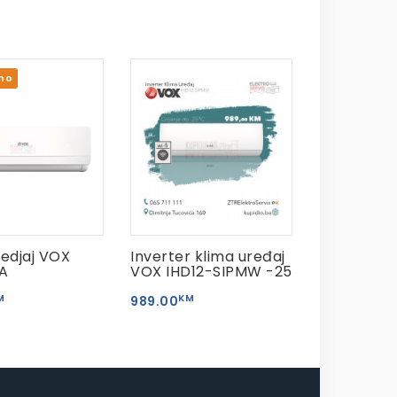
no
redjaj VOX
Inverter klima uređaj
A
VOX IHD12-SIPMW -25
M
KM
989.00