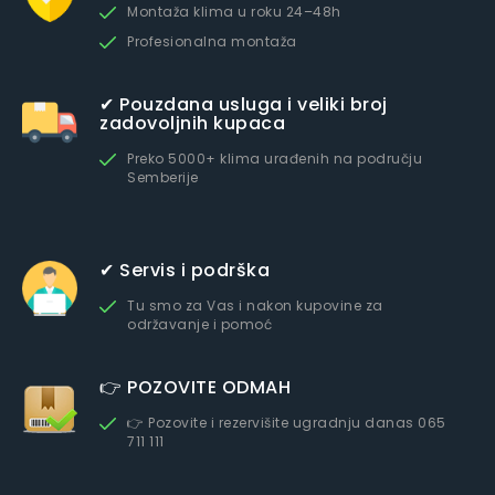
Montaža klima u roku 24–48h
Profesionalna montaža
✔ Pouzdana usluga i veliki broj
zadovoljnih kupaca
Preko 5000+ klima urađenih na području
Semberije
✔ Servis i podrška
Tu smo za Vas i nakon kupovine za
održavanje i pomoć
👉 POZOVITE ODMAH
👉 Pozovite i rezervišite ugradnju danas 065
711 111