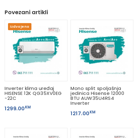
Povezani artikli
Izdvojeno
Inverter klima uređaj
Mono split spoljašnja
HISENSE 12K QG35XV0EG
jedinica Hisense 12000
-22C
BTU AUW35U4RS4
Inverter
KM
1299.00
KM
1217.00