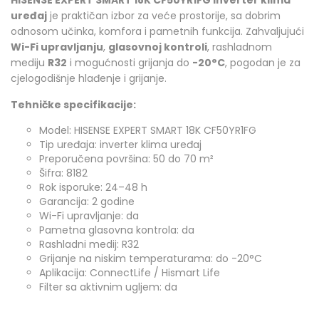
uređaj
je praktičan izbor za veće prostorije, sa dobrim
odnosom učinka, komfora i pametnih funkcija. Zahvaljujući
Wi-Fi upravljanju
,
glasovnoj kontroli
, rashladnom
mediju
R32
i mogućnosti grijanja do
-20°C
, pogodan je za
cjelogodišnje hlađenje i grijanje.
Tehničke specifikacije:
Model: HISENSE EXPERT SMART 18K CF50YR1FG
Tip uređaja: inverter klima uređaj
Preporučena površina: 50 do 70 m²
Šifra: 8182
Rok isporuke: 24–48 h
Garancija: 2 godine
Wi-Fi upravljanje: da
Pametna glasovna kontrola: da
Rashladni medij: R32
Grijanje na niskim temperaturama: do -20°C
Aplikacija: ConnectLife / Hismart Life
Filter sa aktivnim ugljem: da