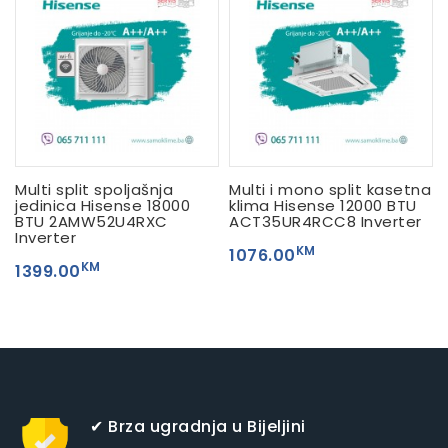
Multi split spoljašnja
Multi i mono split kasetna
jedinica Hisense 18000
klima Hisense 12000 BTU
BTU 2AMW52U4RXC
ACT35UR4RCC8 Inverter
Inverter
KM
1076.00
KM
1399.00
✔ Brza ugradnja u Bijeljini