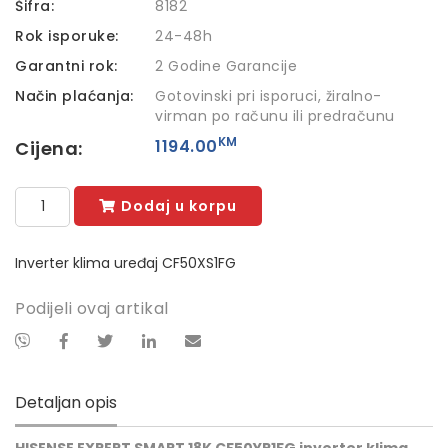
Šifra:
8182
Rok isporuke:
24-48h
Garantni rok:
2 Godine Garancije
Način plaćanja:
Gotovinski pri isporuci, žiralno-
virman po računu ili predračunu
KM
1194.00
Cijena:
Dodaj u korpu
Inverter klima uređaj CF50XS1FG
Podijeli ovaj artikal
Detaljan opis
HISENSE EXPERT SMART 18K CF50YR1FG inverter klima