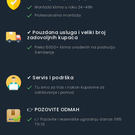
Montaža klima u roku 24–48h
Profesionalna montaža
✔ Pouzdana usluga i veliki broj
zadovoljnih kupaca
Preko 5000+ klima urađenih na području
Semberije
✔ Servis i podrška
Tu smo za Vas i nakon kupovine za
održavanje i pomoć
👉 POZOVITE ODMAH
👉 Pozovite i rezervišite ugradnju danas 065
711 111