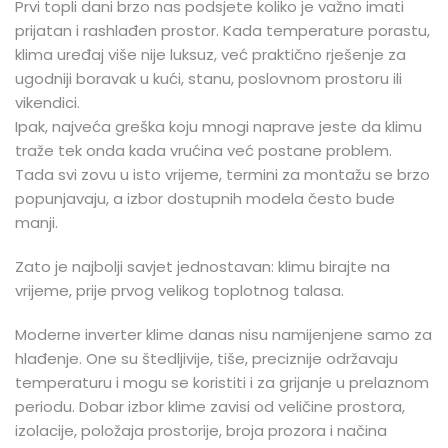
Prvi topli dani brzo nas podsjete koliko je važno imati
prijatan i rashlađen prostor. Kada temperature porastu,
klima uređaj više nije luksuz, već praktično rješenje za
ugodniji boravak u kući, stanu, poslovnom prostoru ili
vikendici.
Ipak, najveća greška koju mnogi naprave jeste da klimu
traže tek onda kada vrućina već postane problem.
Tada svi zovu u isto vrijeme, termini za montažu se brzo
popunjavaju, a izbor dostupnih modela često bude
manji.
Zato je najbolji savjet jednostavan: klimu birajte na
vrijeme, prije prvog velikog toplotnog talasa.
Moderne inverter klime danas nisu namijenjene samo za
hlađenje. One su štedljivije, tiše, preciznije održavaju
temperaturu i mogu se koristiti i za grijanje u prelaznom
periodu. Dobar izbor klime zavisi od veličine prostora,
izolacije, položaja prostorije, broja prozora i načina