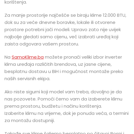
korištenja.
Za manje prostorije najčešće se biraju klime 12.000 BTU,
dok su za veće dnevne boravke, lokale ili otvorene
prostore potrebni jači modeli. Upravo zato nije uvijek
najbolje gledati samo cijenu, već izabrati uređaj koji
zaista odgovara vašem prostoru.
Na
SamoKlime.ba
možete pronaći veliki izbor inverter
klima uređaja različitih brendova, uz jasne cijene,
besplatnu dostavu u BiH i mogućnost montaže preko
naših servisnih ekipa.
Ako niste sigurni koji model vam treba, dovoljno je da
nas pozovete. Pomoći ćemo vam da izaberete klimu
prema prostoru, budžetu i načinu korištenja.
Izaberite klimu na vrijeme, dok je ponuda veća, a termini
za montažu dostupniji.
Takođe sve klime šaljemo besplatno po čitavoj Bosni i