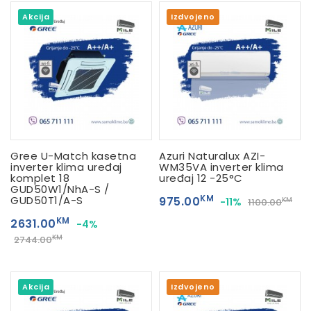
Akcija
Izdvojeno
Gree U-Match kasetna
Azuri Naturalux AZI-
inverter klima uređaj
WM35VA inverter klima
komplet 18
uređaj 12 -25°C
GUD50W1/NhA-S /
KM
GUD50T1/A-S
975.00
-11%
KM
1100.00
KM
2631.00
-4%
KM
2744.00
Akcija
Izdvojeno