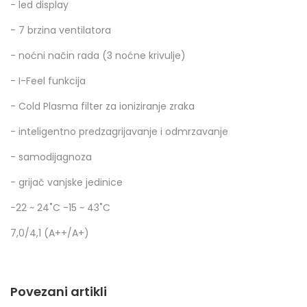
- led display
- 7 brzina ventilatora
- noćni način rada (3 noćne krivulje)
- I-Feel funkcija
- Cold Plasma filter za ioniziranje zraka
- inteligentno predzagrijavanje i odmrzavanje
- samodijagnoza
- grijač vanjske jedinice
-22 ~ 24˚C -15 ~ 43˚C
7,0/4,1 (A++/A+)
Povezani artikli