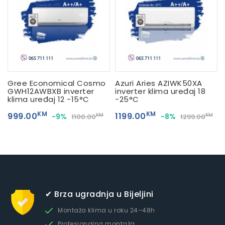
Gree Economical Cosmo
Azuri Aries AZIWK50XA
GWH12AWBXB inverter
inverter klima uređaj 18
klima uređaj 12 -15°C
-25°C
KM
KM
999.00
1199.00
-9%
-8%
KM
KM
1100.00
1299.00
✔ Brza ugradnja u Bijeljini
Montaža klima u roku 24–48h
Profesionalna montaža